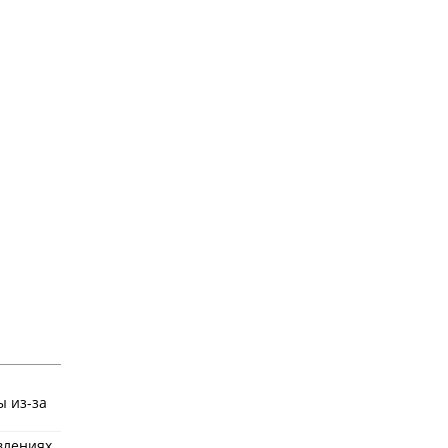
ы из-за
влениях