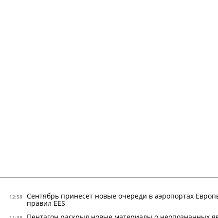
Сентябрь принесет новые очереди в аэропортах Европ
12:58
правил EES
Пентагон раскрыл новые материалы о неопознанных я
11:38