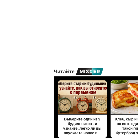
Читайте
Выберите один из 9
Хлеб, сыр и
будильников - и
но есть од
узнайте, легко ли вы
такой г
впускаете новое в…
бутерброд 