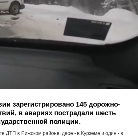
вии зарегистрировано 145 дорожно-
вий, в авариях пострадали шесть
сударственной полиции.
те ДТП в Рижском районе, двое - в Курземе и один - в