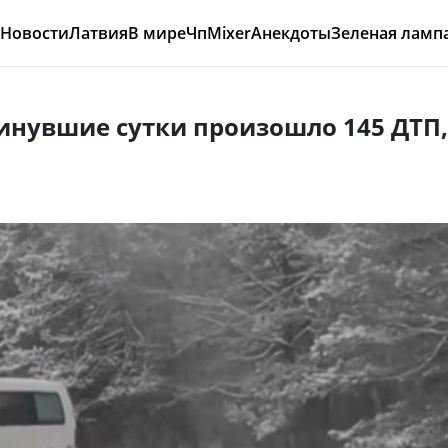
Новости
Латвия
В мире
Чп
Mixer
Анекдоты
Зеленая ламп
инувшие сутки произошло 145 ДТП,