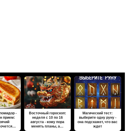
 помидор -
Восточный гороскоп:
Магический тест:
ин прием:
неделя с 10 по 16
выберите одну руну -
орячий
августа - кому пора
она подскажет, что вас
хочется…
менять планы, а…
ждет