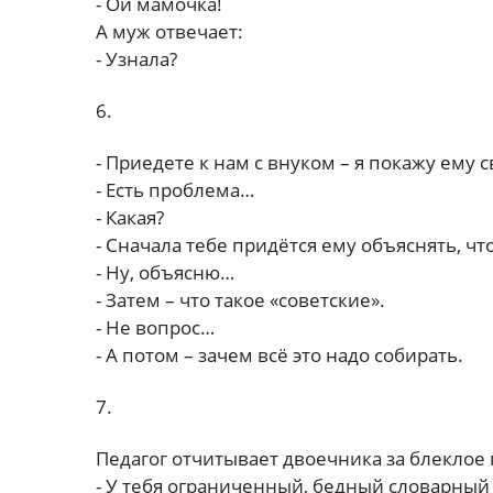
- Ой мамочка!
А муж отвечает:
- Узнала?
6.
- Приедете к нам с внуком – я покажу ему
- Есть проблема…
- Какая?
- Сначала тебе придётся ему объяснять, чт
- Ну, объясню…
- Затем – что такое «советские».
- Не вопрос…
- А потом – зачем всё это надо собирать.
7.
Педагог отчитывает двоечника за блеклое
- У тебя ограниченный, бедный словарный 