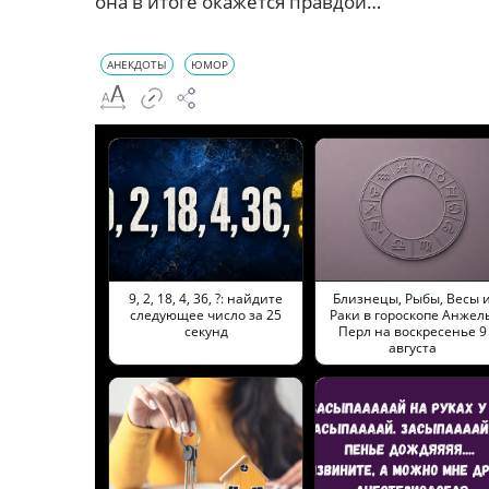
она в итоге окажется правдой…
АНЕКДОТЫ
ЮМОР
9, 2, 18, 4, 36, ?: найдите
Близнецы, Рыбы, Весы 
следующее число за 25
Раки в гороскопе Анжел
секунд
Перл на воскресенье 9
августа