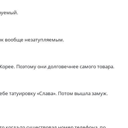
азуемый.
нок вообще незатупляемым.
 Корее. Поэтому они долговечнее самого товара.
себе татуировку «Слава». Потом вышла замуж.
о когда-то существовал номер телефона, по