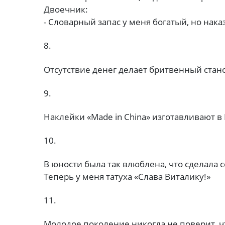
Двоечник:
- Словарный запас у меня богатый, но нак
8.
Отсутствие денег делает бритвенный ста
9.
Наклейки «Made in China» изготавливают в
10.
В юности была так влюблена, что сделала 
Теперь у меня татуха «Слава Виталику!»
11.
Молодое поколение никогда не поверит, чт