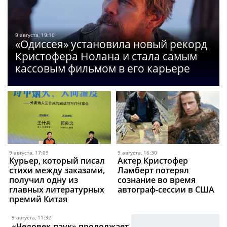
9 августа, 19:10
«Одиссея» установила новый рекорд
Кристофера Нолана и стала самым
кассовым фильмом в его карьере
9 августа, 17:09
9 августа, 16:30
Курьер, который писал
Актер Кристофер
стихи между заказами,
Ламберт потерял
получил одну из
сознание во время
главных литературных
автограф-сессии в США
премий Китая
9 августа, 11:32
«Человек-паук» продолжает