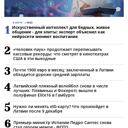
В МИРЕ
| 10:53
Искусственный интеллект для бедных, живое
общение - для элиты: эксперт объяснил как
нейросети меняют воспитание
2
«Человек-паук» продолжает переписывать
кассовые рекорды: что смотрят в кинотеатрах
США в эти выходные
3
Почти 1900 евро в месяц: заключенный в Латвии
обходится дороже средней зарплаты
4
Латвийский пляжный волейбол снова в числе
лучших: Плявиньш и Фокеротс вышли в
полуфинал Elite16 в Гамбурге
5
Нужно ли менять eID-карту? Что произойдет в
Латвии после 9 декабря
6
Премьер-министр Испании Педро Санчес снова
стал героем мемов - ФОТО