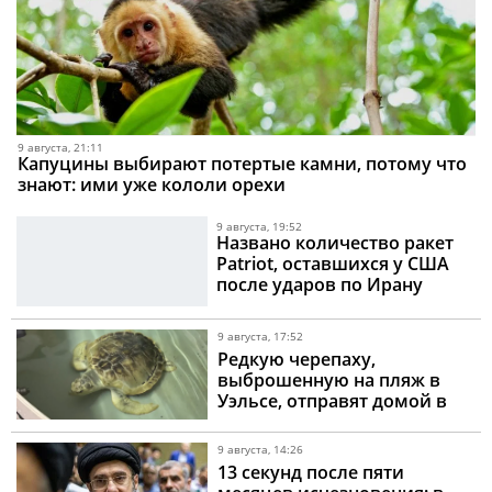
9 августа, 21:11
Капуцины выбирают потертые камни, потому что
знают: ими уже кололи орехи
9 августа, 19:52
Названо количество ракет
Patriot, оставшихся у США
после ударов по Ирану
9 августа, 17:52
Редкую черепаху,
выброшенную на пляж в
Уэльсе, отправят домой в
Мексиканский залив - путь
в 8000 км
9 августа, 14:26
13 секунд после пяти