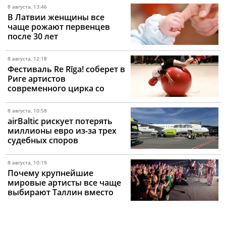
8 августа, 13:46
В Латвии женщины все
чаще рожают первенцев
после 30 лет
8 августа, 12:18
Фестиваль Re Rīga! соберет в
Риге артистов
современного цирка со
всего мира
8 августа, 10:58
airBaltic рискует потерять
миллионы евро из-за трех
судебных споров
8 августа, 10:19
Почему крупнейшие
мировые артисты все чаще
выбирают Таллин вместо
Риги