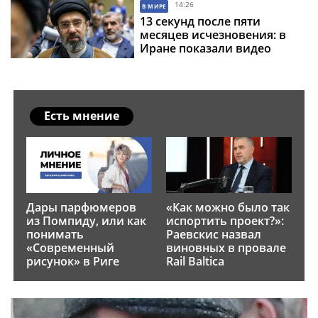
Фокеротс поборются за
14:26
В МИРЕ
бронзу
13 секунд после пяти
месяцев исчезновения: в
Иране показали видео
верховного лидера, но
вопросы остаются
Есть мнение
Дары парфюмеров
«Как можно было так
из Помпиду, или как
испортить проект?»:
понимать
Раевскис назвал
«Современный
виновных в провале
рисунок» в Риге
Rail Baltica