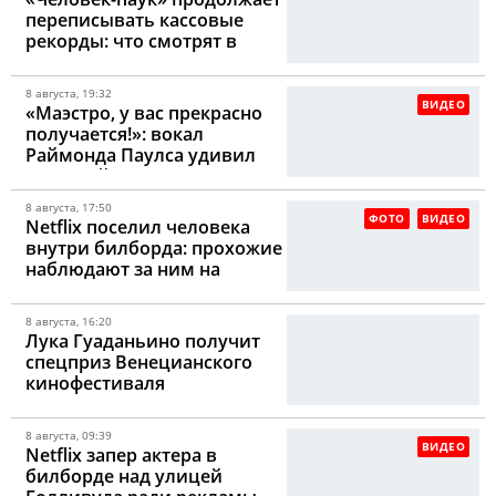
переписывать кассовые
рекорды: что смотрят в
кинотеатрах США в эти
выходные
8 августа, 19:32
ВИДЕО
«Маэстро, у вас прекрасно
получается!»: вокал
Раймонда Паулса удивил
зрителей
8 августа, 17:50
ФОТО
ВИДЕО
Netflix поселил человека
внутри билборда: прохожие
наблюдают за ним на
высоте девяти метров
8 августа, 16:20
Лука Гуаданьино получит
спецприз Венецианского
кинофестиваля
8 августа, 09:39
ВИДЕО
Netflix запер актера в
билборде над улицей