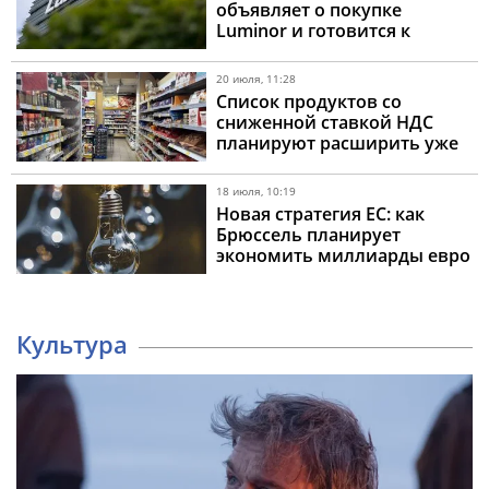
объявляет о покупке
Luminor и готовится к
расширению в странах
Балтии
20 июля, 11:28
Список продуктов со
сниженной ставкой НДС
планируют расширить уже
в ближайшее время
18 июля, 10:19
Новая стратегия ЕС: как
Брюссель планирует
экономить миллиарды евро
на отказе от газа
Культура