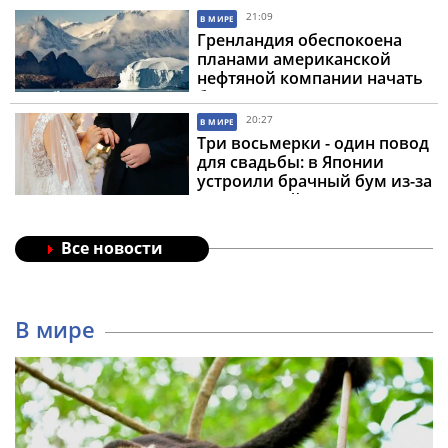
21:09
В МИРЕ
Гренландия обеспокоена
планами американской
нефтяной компании начать
бурение
20:27
В МИРЕ
Три восьмерки - один повод
для свадьбы: в Японии
устроили брачный бум из-за
«счастливой» даты
Все новости
В мире