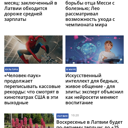
месяц: заключенный в
борьбы отца Месси с
Латвии обходится
болезнью; Лео
дороже средней
рассматривал
зарплаты
возможность ухода с
чемпионата мира
КУЛЬТУРА
В МИРЕ
«Человек-паук»
Искусственный
продолжает
интеллект для бедных,
переписывать кассовые
живое общение - для
рекорды: что смотрят в
элиты: эксперт объяснил
кинотеатрах США в эти
как нейросети меняют
выходные
воспитание
10:20
ЛАТВИЯ
Воскресенье в Латвии будет
по-летнему теплым: до +25