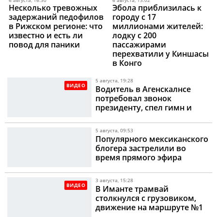
6 августа, 16:30
6 августа, 13:02
Несколько тревожных
Эбола приблизилась к
задержаний педофилов
городу с 17
в Рижском регионе: что
миллионами жителей:
известно и есть ли
лодку с 200
повод для паники
пассажирами
перехватили у Киншасы
в Конго
5 августа, 19:28
ВИДЕО
Водитель в Агенскалнсе
потребовал звонок
президенту, спел гимн и
оказался в руках медиков
5 августа, 09:53
Популярного мексиканского
блогера застрелили во
время прямого эфира
3 августа, 15:28
ВИДЕО
В Иманте трамвай
столкнулся с грузовиком,
движение на маршруте №1
оказалось нарушено