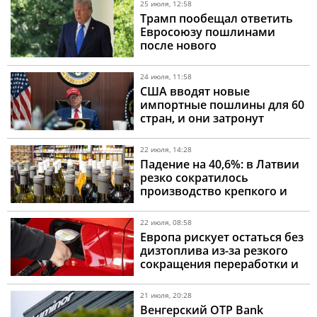
25 июля, 12:58
Трамп пообещал ответить
Евросоюзу пошлинами
после нового
многомиллиардного
штрафа для Google
24 июля, 11:58
США вводят новые
импортные пошлины для 60
стран, и они затронут
крупнейшие экономики
мира
22 июля, 14:28
Падение на 40,6%: в Латвии
резко сократилось
производство крепкого и
слабого алкоголя
22 июля, 08:58
Европа рискует остаться без
дизтоплива из-за резкого
сокращения переработки и
логистических сбоев
21 июля, 20:28
Венгерский OTP Bank