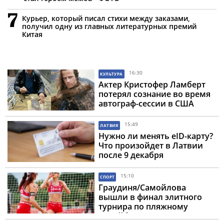
7
Курьер, который писал стихи между заказами,
получил одну из главных литературных премий
Китая
16:30
КУЛЬТУРА
Актер Кристофер Ламберт
потерял сознание во время
автограф-сессии в США
15:49
ЛАТВИЯ
Нужно ли менять eID-карту?
Что произойдет в Латвии
после 9 декабря
15:10
СПОРТ
Граудиня/Самойлова
вышли в финал элитного
турнира по пляжному
волейболу, Плявиньш/