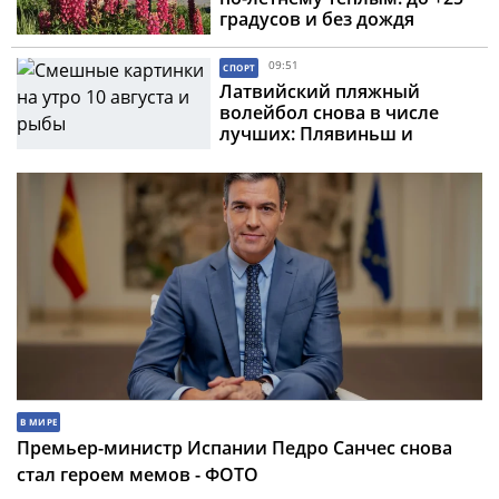
градусов и без дождя
09:51
СПОРТ
Латвийский пляжный
волейбол снова в числе
лучших: Плявиньш и
Фокеротс вышли в
полуфинал Elite16 в
Гамбурге
В МИРЕ
Премьер-министр Испании Педро Санчес снова
стал героем мемов - ФОТО