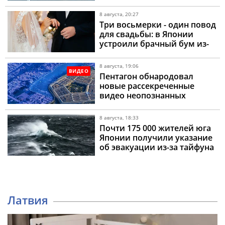
бурение
8 августа, 20:27
Три восьмерки - один повод
для свадьбы: в Японии
устроили брачный бум из-
за «счастливой» даты
8 августа, 19:06
ВИДЕО
Пентагон обнародовал
новые рассекреченные
видео неопознанных
аномальных явлений
8 августа, 18:33
Почти 175 000 жителей юга
Японии получили указание
об эвакуации из-за тайфуна
Латвия