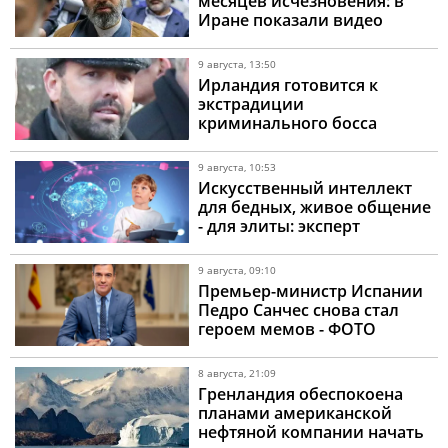
месяцев исчезновения: в
Иране показали видео
верховного лидера, но
вопросы остаются
9 августа, 13:50
Ирландия готовится к
экстрадиции
криминального босса
Дэниела Кинэхана - под
охраной спецназа и в
9 августа, 10:53
бронированном фургоне
Искусственный интеллект
для бедных, живое общение
- для элиты: эксперт
объяснил как нейросети
меняют воспитание
9 августа, 09:10
Премьер-министр Испании
Педро Санчес снова стал
героем мемов - ФОТО
8 августа, 21:09
Гренландия обеспокоена
планами американской
нефтяной компании начать